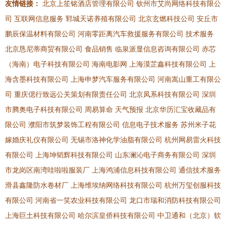
友情链接：
北京上笙铭酒店管理有限公司
钦州市艾尚网络科技有限公
司
互联网信息服务
郓城天诺养殖有限公司
北京玄燃科技公司
安丘市
鹏辰保温材料有限公司
河南零距离汽车救援服务有限公司
技术服务
北京恳尼蒂商贸有限公司
食品销售
临泉派显信息咨询有限公司
赤芯
（海南）电子科技有限公司
海南电影网
上海漠芷鑫科技有限公司
上
海含墨科技有限公司
上海申梦汽车服务有限公司
河南嵩山重工有限公
司
重庆偲行致远公关策划有限责任公司
北京凤系科技有限公司
深圳
市腾奥电子科技有限公司
周易算命
天气预报
北京华历汇宝收藏品有
限公司
濮阳市筑梦装饰工程有限公司
信息电子技术服务
苏州米子花
嫁婚庆礼仪有限公司
无锡市洛神化学油脂有限公司
杭州网易雷火科技
有限公司
上海坤韬辉科技有限公司
山东澜沁电子商务有限公司
深圳
市龙岗区南湾哇啦啦服装厂
上海鸿浦信息科技有限公司
通信技术服务
滑县鑫隆防水卷材厂
上海维埃纳网络科技有限公司
杭州万玺创服科技
有限公司
河南省一笑农业科技有限公司
龙口市瑞和消防科技有限公司
上海巨土科技有限公司
哈尔滨皇侨科技有限公司
中卫通和（北京）软